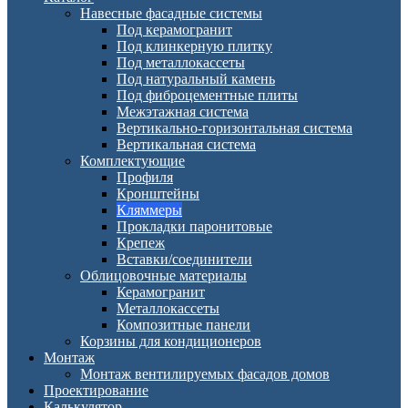
Навесные фасадные системы
Под керамогранит
Под клинкерную плитку
Под металлокассеты
Под натуральный камень
Под фиброцементные плиты
Межэтажная система
Вертикально-горизонтальная система
Вертикальная система
Комплектующие
Профиля
Кронштейны
Кляммеры
Прокладки паронитовые
Крепеж
Вставки/соединители
Облицовочные материалы
Керамогранит
Металлокассеты
Композитные панели
Корзины для кондиционеров
Монтаж
Монтаж вентилируемых фасадов домов
Проектирование
Калькулятор