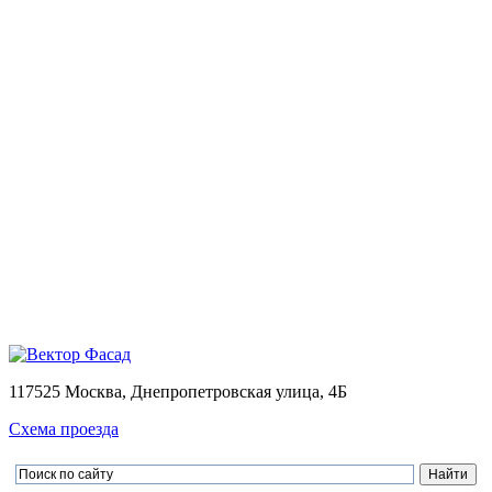
Монтаж
Монтаж вентилируемых фасадов домов
Проектирование
Калькулятор
Доставка
Оплата
Контакты
Портфолио
0
Ваша корзина пуста
Товаров в корзине
0
на сумму
0.00 руб.
Перейти в корзину
Оформить заказ
×
×
117525 Москва, Днепропетровская улица, 4Б
Схема проезда