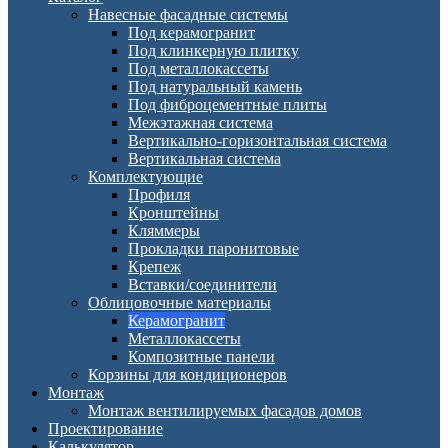
Навесные фасадные системы
Под керамогранит
Под клинкерную плитку
Под металлокассеты
Под натуральный камень
Под фиброцементные плиты
Межэтажная система
Вертикально-горизонтальная система
Вертикальная система
Комплектующие
Профиля
Кронштейны
Кляммеры
Прокладки паронитовые
Крепеж
Вставки/соединители
Облицовочные материалы
Керамогранит
Металлокассеты
Композитные панели
Корзины для кондиционеров
Монтаж
Монтаж вентилируемых фасадов домов
Проектирование
Калькулятор