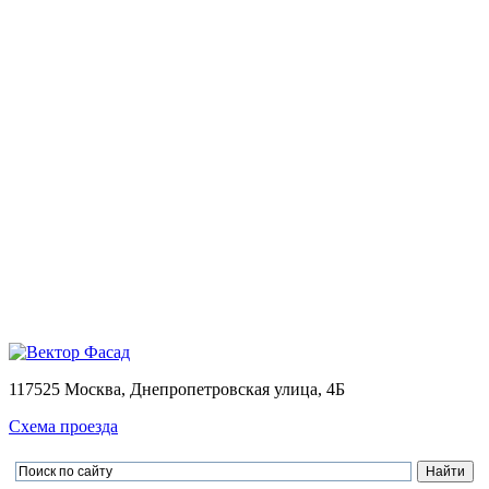
Монтаж
Монтаж вентилируемых фасадов домов
Проектирование
Калькулятор
Доставка
Оплата
Контакты
Портфолио
0
Ваша корзина пуста
Товаров в корзине
0
на сумму
0.00 руб.
Перейти в корзину
Оформить заказ
×
×
117525 Москва, Днепропетровская улица, 4Б
Схема проезда