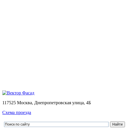
Монтаж
Монтаж вентилируемых фасадов домов
Проектирование
Калькулятор
Доставка
Оплата
Контакты
Портфолио
0
Ваша корзина пуста
Товаров в корзине
0
на сумму
0.00 руб.
Перейти в корзину
Оформить заказ
×
×
117525 Москва, Днепропетровская улица, 4Б
Схема проезда