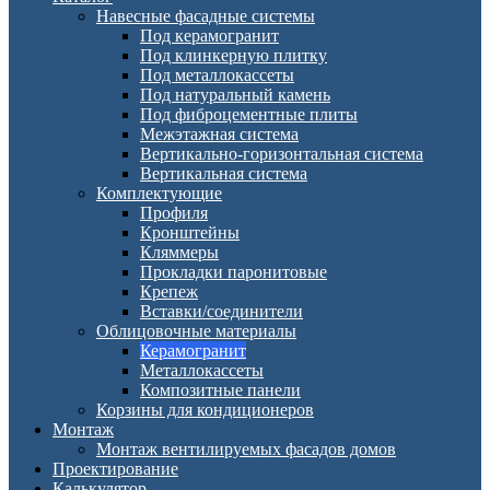
Навесные фасадные системы
Под керамогранит
Под клинкерную плитку
Под металлокассеты
Под натуральный камень
Под фиброцементные плиты
Межэтажная система
Вертикально-горизонтальная система
Вертикальная система
Комплектующие
Профиля
Кронштейны
Кляммеры
Прокладки паронитовые
Крепеж
Вставки/соединители
Облицовочные материалы
Керамогранит
Металлокассеты
Композитные панели
Корзины для кондиционеров
Монтаж
Монтаж вентилируемых фасадов домов
Проектирование
Калькулятор