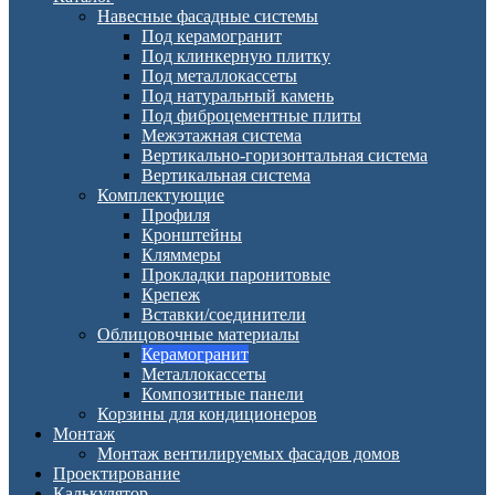
Навесные фасадные системы
Под керамогранит
Под клинкерную плитку
Под металлокассеты
Под натуральный камень
Под фиброцементные плиты
Межэтажная система
Вертикально-горизонтальная система
Вертикальная система
Комплектующие
Профиля
Кронштейны
Кляммеры
Прокладки паронитовые
Крепеж
Вставки/соединители
Облицовочные материалы
Керамогранит
Металлокассеты
Композитные панели
Корзины для кондиционеров
Монтаж
Монтаж вентилируемых фасадов домов
Проектирование
Калькулятор