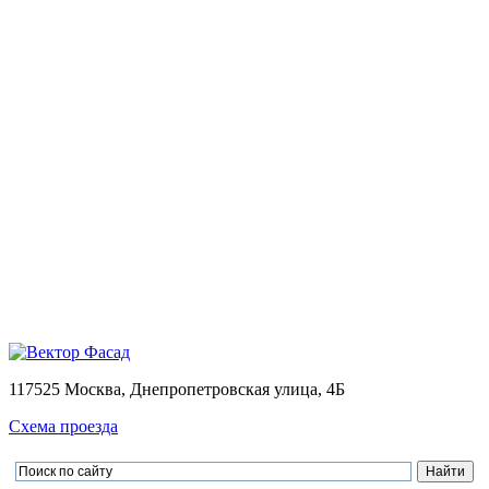
Монтаж
Монтаж вентилируемых фасадов домов
Проектирование
Калькулятор
Доставка
Оплата
Контакты
Портфолио
0
Ваша корзина пуста
Товаров в корзине
0
на сумму
0.00 руб.
Перейти в корзину
Оформить заказ
×
×
117525 Москва, Днепропетровская улица, 4Б
Схема проезда