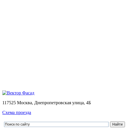
Монтаж
Монтаж вентилируемых фасадов домов
Проектирование
Калькулятор
Доставка
Оплата
Контакты
Портфолио
0
Ваша корзина пуста
Товаров в корзине
0
на сумму
0.00 руб.
Перейти в корзину
Оформить заказ
×
×
117525 Москва, Днепропетровская улица, 4Б
Схема проезда