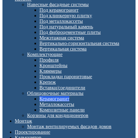
Навесные фасадные системы
Под керамогранит
Под клинкерную плитку
Под металлокассеты
Под натуральный камень
Под фиброцементные плиты
Межэтажная система
Вертикально-горизонтальная система
Вертикальная система
Комплектующие
Профиля
Кронштейны
Кляммеры
Прокладки паронитовые
Крепеж
Вставки/соединители
Облицовочные материалы
Керамогранит
Металлокассеты
Композитные панели
Корзины для кондиционеров
Монтаж
Монтаж вентилируемых фасадов домов
Проектирование
Калькулятор