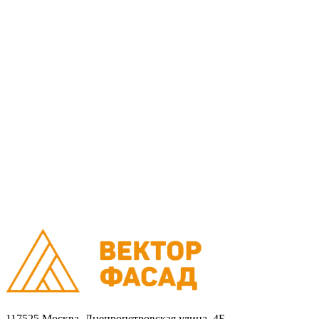
Монтаж
Монтаж вентилируемых фасадов домов
Проектирование
Калькулятор
Доставка
Оплата
Контакты
Портфолио
0
Ваша корзина пуста
Товаров в корзине
0
на сумму
0.00 руб.
Перейти в корзину
Оформить заказ
×
×
117525 Москва, Днепропетровская улица, 4Б