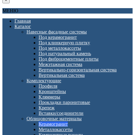
×
МЕНЮ
Главная
Каталог
Навесные фасадные системы
Под керамогранит
Под клинкерную плитку
Под металлокассеты
Под натуральный камень
Под фиброцементные плиты
Межэтажная система
Вертикально-горизонтальная система
Вертикальная система
Комплектующие
Профиля
Кронштейны
Кляммеры
Прокладки паронитовые
Крепеж
Вставки/соединители
Облицовочные материалы
Керамогранит
Металлокассеты
Композитные панели