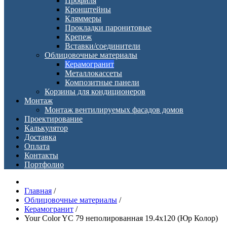
Профиля
Кронштейны
Кляммеры
Прокладки паронитовые
Крепеж
Вставки/соединители
Облицовочные материалы
Керамогранит
Металлокассеты
Композитные панели
Корзины для кондиционеров
Монтаж
Монтаж вентилируемых фасадов домов
Проектирование
Калькулятор
Доставка
Оплата
Контакты
Портфолио
Главная
/
Облицовочные материалы
/
Керамогранит
/
Your Color YC 79 неполированная 19.4х120 (Юр Колор)