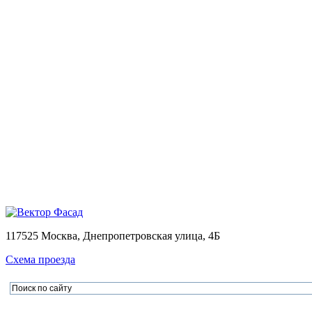
Монтаж
Монтаж вентилируемых фасадов домов
Проектирование
Калькулятор
Доставка
Оплата
Контакты
Портфолио
0
Ваша корзина пуста
Товаров в корзине
0
на сумму
0.00 руб.
Перейти в корзину
Офор
×
×
117525 Москва, Днепропетровская улица, 4Б
Схема проезда