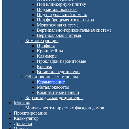
Под клинкерную плитку
Под металлокассеты
Под натуральный камень
Под фиброцементные плиты
Межэтажная система
Вертикально-горизонтальная система
Вертикальная система
Комплектующие
Профиля
Кронштейны
Кляммеры
Прокладки паронитовые
Крепеж
Вставки/соединители
Облицовочные материалы
Керамогранит
Металлокассеты
Композитные панели
Корзины для кондиционеров
Монтаж
Монтаж вентилируемых фасадов домов
Проектирование
Калькулятор
Доставка
Оплата