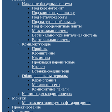
Навесные фасадные системы
Под керамогранит
Под клинкерную плитку
Под металлокассеты
Под натуральный камень
Под фиброцементные плиты
Межэтажная система
Вертикально-горизонтальная система
Вертикальная система
Комплектующие
Профиля
Кронштейны
Кляммеры
Прокладки паронитовые
Крепеж
Вставки/соединители
Облицовочные материалы
Керамогранит
Металлокассеты
Композитные панели
Корзины для кондиционеров
Монтаж
Монтаж вентилируемых фасадов домов
Проектирование
Калькулятор