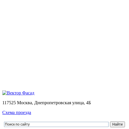
Монтаж
Монтаж вентилируемых фасадов домов
Проектирование
Калькулятор
Доставка
Оплата
Контакты
Портфолио
0
Ваша корзина пуста
Товаров в корзине
0
на сумму
0.00 руб.
Перейти в корзину
Оформить заказ
×
×
117525 Москва, Днепропетровская улица, 4Б
Схема проезда