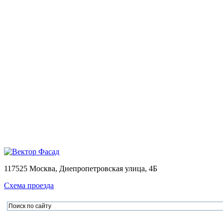
Монтаж
Монтаж вентилируемых фасадов домов
Проектирование
Калькулятор
Доставка
Оплата
Контакты
Портфолио
0
Ваша корзина пуста
Товаров в корзине
0
на сумму
0.00 руб.
Перейти в корзину
Офор
×
×
117525 Москва, Днепропетровская улица, 4Б
Схема проезда