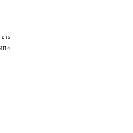
 к 16
ТИП 4