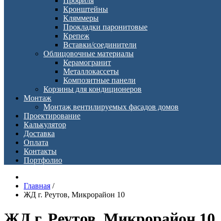
Профиля
Кронштейны
Кляммеры
Прокладки паронитовые
Крепеж
Вставки/соединители
Облицовочные материалы
Керамогранит
Металлокассеты
Композитные панели
Корзины для кондиционеров
Монтаж
Монтаж вентилируемых фасадов домов
Проектирование
Калькулятор
Доставка
Оплата
Контакты
Портфолио
Главная
/
ЖД г. Реутов, Микрорайон 10
ЖД г. Реутов, Микрорайон 10