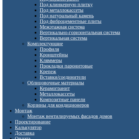
Под клинкерную плитку
Под металлокассеты
Под натуральный камень
Под фиброцементные плиты
Межэтажная система
Вертикально-горизонтальная система
Вертикальная система
Комплектующие
Профиля
Кронштейны
Кляммеры
Прокладки паронитовые
Крепеж
Вставки/соединители
Облицовочные материалы
Керамогранит
Металлокассеты
Композитные панели
Корзины для кондиционеров
Монтаж
Монтаж вентилируемых фасадов домов
Проектирование
Калькулятор
Доставка
Оплата