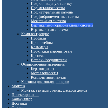
Под клинкерную плитку
Под металлокассеты
Под натуральный камень
Под фиброцементные плиты
Межэтажная система
Вертикально-горизонтальная система
Вертикальная система
Комплектующие
Профиля
Кронштейны
Кляммеры
Прокладки паронитовые
Крепеж
Вставки/соединители
Облицовочные материалы
Керамогранит
Металлокассеты
Композитные панели
Корзины для кондиционеров
Монтаж
Монтаж вентилируемых фасадов домов
Проектирование
Калькулятор
Доставка
Оплата