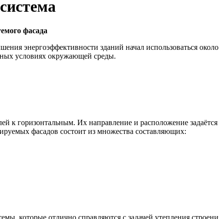
система
уемого фасада
ния энергоэффективности зданий начал использоваться около 2
ятных условиях окружающей среды.
й к горизонтальным. Их направление и расположение задаётся н
ируемых фасадов состоит из множества составляющих:
мы, которые отлично справляются с задачей утепления строен