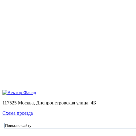
Монтаж
Монтаж вентилируемых фасадов домов
Проектирование
Калькулятор
Доставка
Оплата
Контакты
Портфолио
0
Ваша корзина пуста
Товаров в корзине
0
на сумму
0.00 руб.
Перейти в корзину
Офор
×
×
117525 Москва, Днепропетровская улица, 4Б
Схема проезда