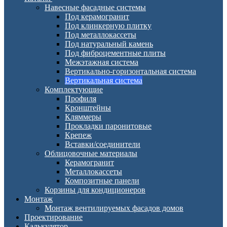
Навесные фасадные системы
Под керамогранит
Под клинкерную плитку
Под металлокассеты
Под натуральный камень
Под фиброцементные плиты
Межэтажная система
Вертикально-горизонтальная система
Вертикальная система
Комплектующие
Профиля
Кронштейны
Кляммеры
Прокладки паронитовые
Крепеж
Вставки/соединители
Облицовочные материалы
Керамогранит
Металлокассеты
Композитные панели
Корзины для кондиционеров
Монтаж
Монтаж вентилируемых фасадов домов
Проектирование
Калькулятор