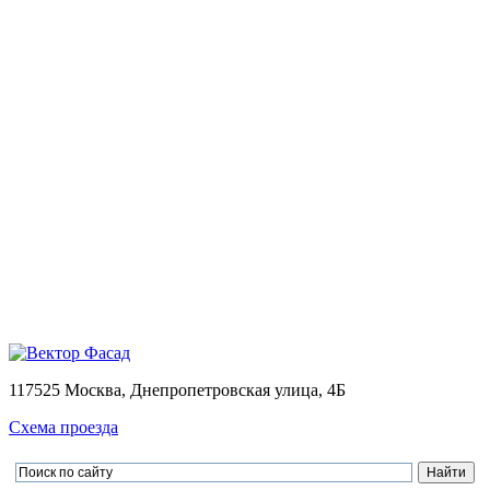
Монтаж
Монтаж вентилируемых фасадов домов
Проектирование
Калькулятор
Доставка
Оплата
Контакты
Портфолио
0
Ваша корзина пуста
Товаров в корзине
0
на сумму
0.00 руб.
Перейти в корзину
Оформить заказ
×
×
117525 Москва, Днепропетровская улица, 4Б
Схема проезда