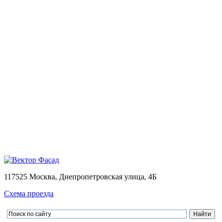
Монтаж
Монтаж вентилируемых фасадов домов
Проектирование
Калькулятор
Доставка
Оплата
Контакты
Портфолио
0
Ваша корзина пуста
Товаров в корзине
0
на сумму
0.00 руб.
Перейти в корзину
Оформить заказ
×
×
117525 Москва, Днепропетровская улица, 4Б
Схема проезда