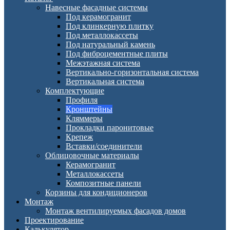
Навесные фасадные системы
Под керамогранит
Под клинкерную плитку
Под металлокассеты
Под натуральный камень
Под фиброцементные плиты
Межэтажная система
Вертикально-горизонтальная система
Вертикальная система
Комплектующие
Профиля
Кронштейны
Кляммеры
Прокладки паронитовые
Крепеж
Вставки/соединители
Облицовочные материалы
Керамогранит
Металлокассеты
Композитные панели
Корзины для кондиционеров
Монтаж
Монтаж вентилируемых фасадов домов
Проектирование
Калькулятор