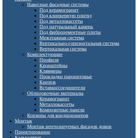
Навесные фасадные системы
Под керамогранит
Под клинкерную плитку
Под металлокассеты
Под натуральный камень
Под фиброцементные плиты
Межэтажная система
Вертикально-горизонтальная система
Вертикальная система
Комплектующие
Профиля
Кронштейны
Кляммеры
Прокладки паронитовые
Крепеж
Вставки/соединители
Облицовочные материалы
Керамогранит
Металлокассеты
Композитные панели
Корзины для кондиционеров
Монтаж
Монтаж вентилируемых фасадов домов
Проектирование
Калькулятор