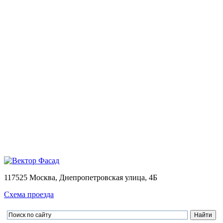
Монтаж
Монтаж вентилируемых фасадов домов
Проектирование
Калькулятор
Доставка
Оплата
Контакты
Портфолио
0
Ваша корзина пуста
Товаров в корзине
0
на сумму
0.00 руб.
Перейти в корзину
Оформить заказ
×
×
117525 Москва, Днепропетровская улица, 4Б
Схема проезда