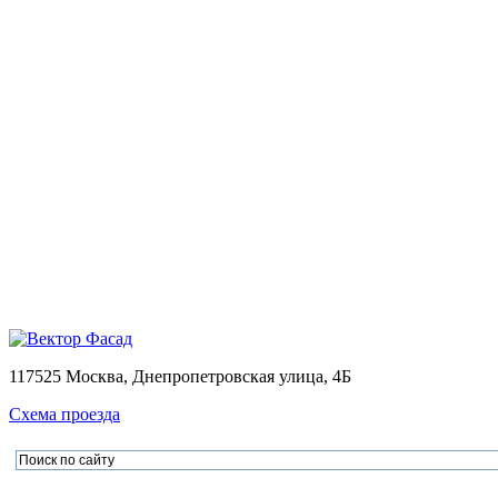
Монтаж
Монтаж вентилируемых фасадов домов
Проектирование
Калькулятор
Доставка
Оплата
Контакты
Портфолио
0
Ваша корзина пуста
Товаров в корзине
0
на сумму
0.00 руб.
Перейти в корзину
Офор
×
×
117525 Москва, Днепропетровская улица, 4Б
Схема проезда