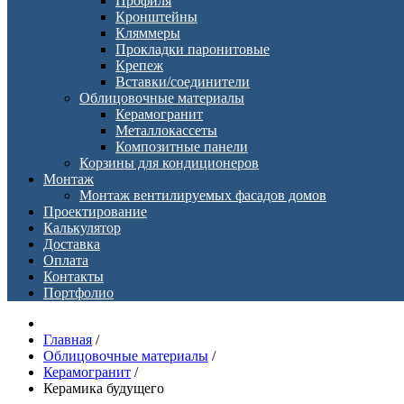
Профиля
Кронштейны
Кляммеры
Прокладки паронитовые
Крепеж
Вставки/соединители
Облицовочные материалы
Керамогранит
Металлокассеты
Композитные панели
Корзины для кондиционеров
Монтаж
Монтаж вентилируемых фасадов домов
Проектирование
Калькулятор
Доставка
Оплата
Контакты
Портфолио
Главная
/
Облицовочные материалы
/
Керамогранит
/
Керамика будущего