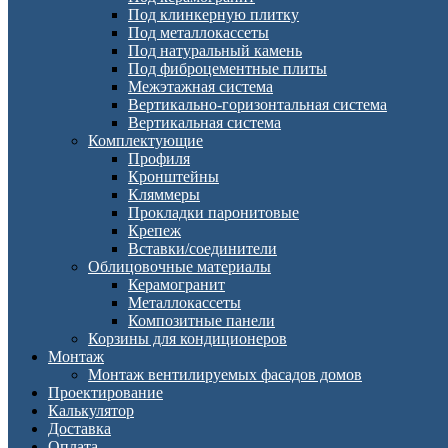
Под клинкерную плитку
Под металлокассеты
Под натуральный камень
Под фиброцементные плиты
Межэтажная система
Вертикально-горизонтальная система
Вертикальная система
Комплектующие
Профиля
Кронштейны
Кляммеры
Прокладки паронитовые
Крепеж
Вставки/соединители
Облицовочные материалы
Керамогранит
Металлокассеты
Композитные панели
Корзины для кондиционеров
Монтаж
Монтаж вентилируемых фасадов домов
Проектирование
Калькулятор
Доставка
Оплата