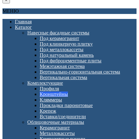
×
МЕНЮ
Главная
Каталог
Навесные фасадные системы
Под керамогранит
Под клинкерную плитку
Под металлокассеты
Под натуральный камень
Под фиброцементные плиты
Межэтажная система
Вертикально-горизонтальная система
Вертикальная система
Комплектующие
Профиля
Кронштейны
Кляммеры
Прокладки паронитовые
Крепеж
Вставки/соединители
Облицовочные материалы
Керамогранит
Металлокассеты
Композитные панели