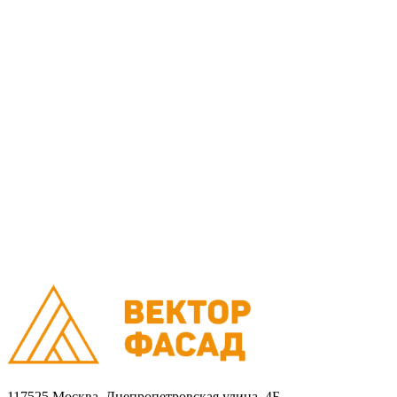
Монтаж
Монтаж вентилируемых фасадов домов
Проектирование
Калькулятор
Доставка
Оплата
Контакты
Портфолио
0
Ваша корзина пуста
Товаров в корзине
0
на сумму
0.00 руб.
Перейти в корзину
Оформить заказ
×
×
117525 Москва, Днепропетровская улица, 4Б