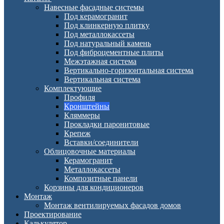
Навесные фасадные системы
Под керамогранит
Под клинкерную плитку
Под металлокассеты
Под натуральный камень
Под фиброцементные плиты
Межэтажная система
Вертикально-горизонтальная система
Вертикальная система
Комплектующие
Профиля
Кронштейны
Кляммеры
Прокладки паронитовые
Крепеж
Вставки/соединители
Облицовочные материалы
Керамогранит
Металлокассеты
Композитные панели
Корзины для кондиционеров
Монтаж
Монтаж вентилируемых фасадов домов
Проектирование
Калькулятор