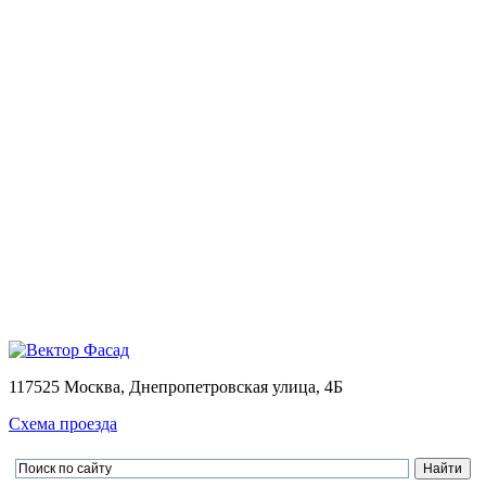
Монтаж
Монтаж вентилируемых фасадов домов
Проектирование
Калькулятор
Доставка
Оплата
Контакты
Портфолио
0
Ваша корзина пуста
Товаров в корзине
0
на сумму
0.00 руб.
Перейти в корзину
Оформить заказ
×
×
117525 Москва, Днепропетровская улица, 4Б
Схема проезда