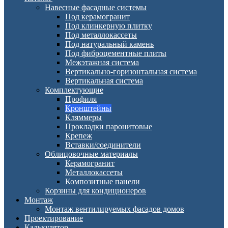
Навесные фасадные системы
Под керамогранит
Под клинкерную плитку
Под металлокассеты
Под натуральный камень
Под фиброцементные плиты
Межэтажная система
Вертикально-горизонтальная система
Вертикальная система
Комплектующие
Профиля
Кронштейны
Кляммеры
Прокладки паронитовые
Крепеж
Вставки/соединители
Облицовочные материалы
Керамогранит
Металлокассеты
Композитные панели
Корзины для кондиционеров
Монтаж
Монтаж вентилируемых фасадов домов
Проектирование
Калькулятор