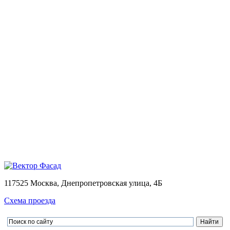
Монтаж
Монтаж вентилируемых фасадов домов
Проектирование
Калькулятор
Доставка
Оплата
Контакты
Портфолио
0
Ваша корзина пуста
Товаров в корзине
0
на сумму
0.00 руб.
Перейти в корзину
Оформить заказ
×
×
117525 Москва, Днепропетровская улица, 4Б
Схема проезда