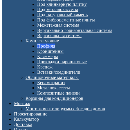
Под клинкерную плитку
Под металлокассеты
Под натуральный камень
Под фиброцементные плиты
Межэтажная система
Вертикально-горизонтальная система
Вертикальная система
Комплектующие
Профиля
Кронштейны
Кляммеры
Прокладки паронитовые
Крепеж
Вставки/соединители
Облицовочные материалы
Керамогранит
Металлокассеты
Композитные панели
Корзины для кондиционеров
Монтаж
Монтаж вентилируемых фасадов домов
Проектирование
Калькулятор
Доставка
Оплата