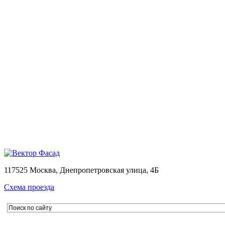
Монтаж
Монтаж вентилируемых фасадов домов
Проектирование
Калькулятор
Доставка
Оплата
Контакты
Портфолио
0
Ваша корзина пуста
Товаров в корзине
0
на сумму
0.00 руб.
Перейти в корзину
Офор
×
×
117525 Москва, Днепропетровская улица, 4Б
Схема проезда