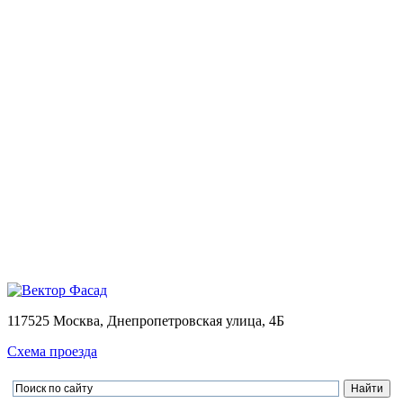
Монтаж
Монтаж вентилируемых фасадов домов
Проектирование
Калькулятор
Доставка
Оплата
Контакты
Портфолио
0
Ваша корзина пуста
Товаров в корзине
0
на сумму
0.00 руб.
Перейти в корзину
Оформить заказ
×
×
117525 Москва, Днепропетровская улица, 4Б
Схема проезда