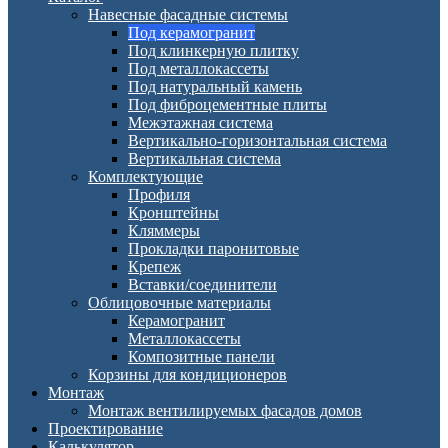
Навесные фасадные системы
Под керамогранит
Под клинкерную плитку
Под металлокассеты
Под натуральный камень
Под фиброцементные плиты
Межэтажная система
Вертикально-горизонтальная система
Вертикальная система
Комплектующие
Профиля
Кронштейны
Кляммеры
Прокладки паронитовые
Крепеж
Вставки/соединители
Облицовочные материалы
Керамогранит
Металлокассеты
Композитные панели
Корзины для кондиционеров
Монтаж
Монтаж вентилируемых фасадов домов
Проектирование
Калькулятор