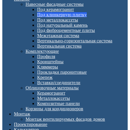
Навесные фасадные системы
Под керамогранит
Под клинкерную плитку
Под металлокассеты
Под натуральный камень
Под фиброцементные плиты
Межэтажная система
Вертикально-горизонтальная система
Вертикальная система
Комплектующие
Профиля
Кронштейны
Кляммеры
Прокладки паронитовые
Крепеж
Вставки/соединители
Облицовочные материалы
Керамогранит
Металлокассеты
Композитные панели
Корзины для кондиционеров
Монтаж
Монтаж вентилируемых фасадов домов
Проектирование
Калькулятор