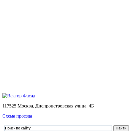
Монтаж
Монтаж вентилируемых фасадов домов
Проектирование
Калькулятор
Доставка
Оплата
Контакты
Портфолио
0
Ваша корзина пуста
Товаров в корзине
0
на сумму
0.00 руб.
Перейти в корзину
Оформить заказ
×
×
117525 Москва, Днепропетровская улица, 4Б
Схема проезда