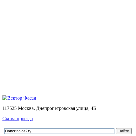
Монтаж
Монтаж вентилируемых фасадов домов
Проектирование
Калькулятор
Доставка
Оплата
Контакты
Портфолио
0
Ваша корзина пуста
Товаров в корзине
0
на сумму
0.00 руб.
Перейти в корзину
Оформить заказ
×
×
117525 Москва, Днепропетровская улица, 4Б
Схема проезда