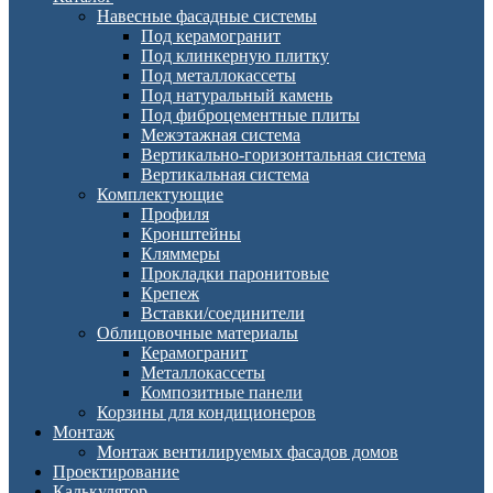
Навесные фасадные системы
Под керамогранит
Под клинкерную плитку
Под металлокассеты
Под натуральный камень
Под фиброцементные плиты
Межэтажная система
Вертикально-горизонтальная система
Вертикальная система
Комплектующие
Профиля
Кронштейны
Кляммеры
Прокладки паронитовые
Крепеж
Вставки/соединители
Облицовочные материалы
Керамогранит
Металлокассеты
Композитные панели
Корзины для кондиционеров
Монтаж
Монтаж вентилируемых фасадов домов
Проектирование
Калькулятор