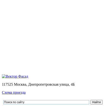
Монтаж
Монтаж вентилируемых фасадов домов
Проектирование
Калькулятор
Доставка
Оплата
Контакты
Портфолио
0
Ваша корзина пуста
Товаров в корзине
0
на сумму
0.00 руб.
Перейти в корзину
Оформить заказ
×
×
117525 Москва, Днепропетровская улица, 4Б
Схема проезда