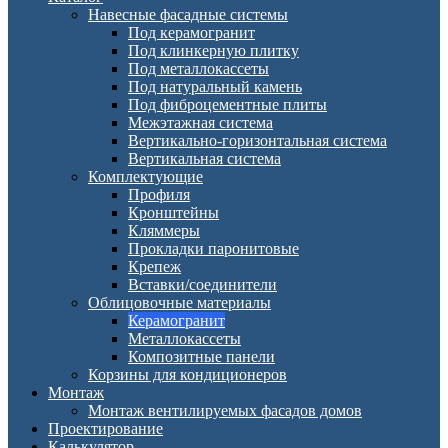
Навесные фасадные системы
Под керамогранит
Под клинкерную плитку
Под металлокассеты
Под натуральный камень
Под фиброцементные плиты
Межэтажная система
Вертикально-горизонтальная система
Вертикальная система
Комплектующие
Профиля
Кронштейны
Кляммеры
Прокладки паронитовые
Крепеж
Вставки/соединители
Облицовочные материалы
Керамогранит
Металлокассеты
Композитные панели
Корзины для кондиционеров
Монтаж
Монтаж вентилируемых фасадов домов
Проектирование
Калькулятор