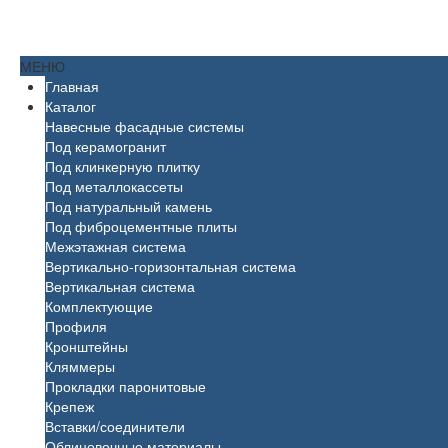
МЕНЮ
Главная
Каталог
Навесные фасадные системы
Под керамогранит
Под клинкерную плитку
Под металлокассеты
Под натуральный камень
Под фиброцементные плиты
Межэтажная система
Вертикально-горизонтальная система
Вертикальная система
Комплектующие
Профиля
Кронштейны
Кляммеры
Прокладки паронитовые
Крепеж
Вставки/соединители
Облицовочные материалы