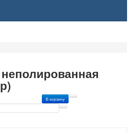
3 неполированная
р)