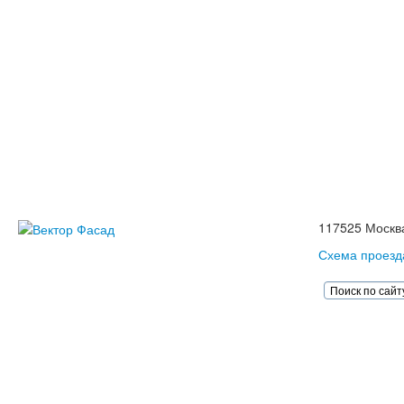
Композитные панели
Корзины для кондиционеров
Монтаж
Монтаж вентилируемых фасадов домов
Проектирование
Калькулятор
Доставка
Оплата
Контакты
Портфолио
117525 Москва
Схема проезд