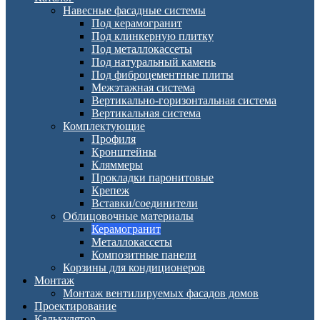
Навесные фасадные системы
Под керамогранит
Под клинкерную плитку
Под металлокассеты
Под натуральный камень
Под фиброцементные плиты
Межэтажная система
Вертикально-горизонтальная система
Вертикальная система
Комплектующие
Профиля
Кронштейны
Кляммеры
Прокладки паронитовые
Крепеж
Вставки/соединители
Облицовочные материалы
Керамогранит
Металлокассеты
Композитные панели
Корзины для кондиционеров
Монтаж
Монтаж вентилируемых фасадов домов
Проектирование
Калькулятор