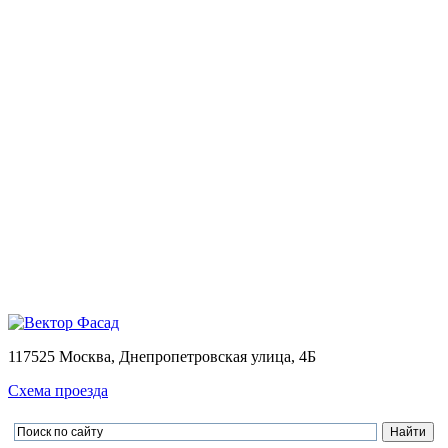
Монтаж
Монтаж вентилируемых фасадов домов
Проектирование
Калькулятор
Доставка
Оплата
Контакты
Портфолио
0
Ваша корзина пуста
Товаров в корзине
0
на сумму
0.00 руб.
Перейти в корзину
Оформить заказ
×
×
117525 Москва, Днепропетровская улица, 4Б
Схема проезда