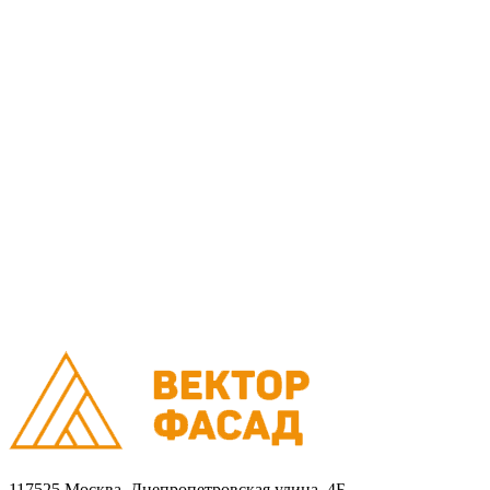
Монтаж
Монтаж вентилируемых фасадов домов
Проектирование
Калькулятор
Доставка
Оплата
Контакты
Портфолио
0
Ваша корзина пуста
Товаров в корзине
0
на сумму
0.00 руб.
Перейти в корзину
Оформить заказ
×
×
117525 Москва, Днепропетровская улица, 4Б