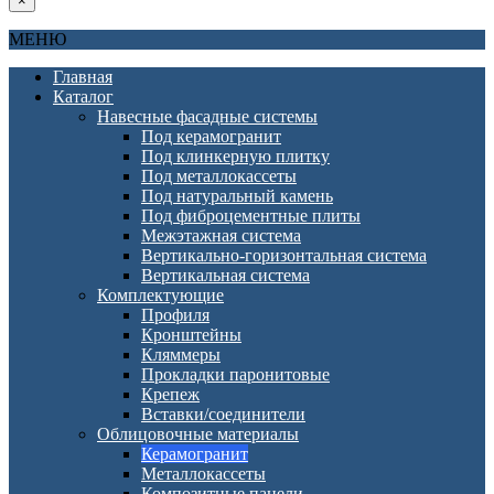
×
МЕНЮ
Главная
Каталог
Навесные фасадные системы
Под керамогранит
Под клинкерную плитку
Под металлокассеты
Под натуральный камень
Под фиброцементные плиты
Межэтажная система
Вертикально-горизонтальная система
Вертикальная система
Комплектующие
Профиля
Кронштейны
Кляммеры
Прокладки паронитовые
Крепеж
Вставки/соединители
Облицовочные материалы
Керамогранит
Металлокассеты
Композитные панели