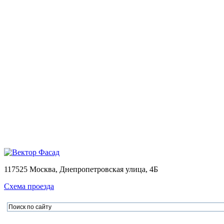
Монтаж
Монтаж вентилируемых фасадов домов
Проектирование
Калькулятор
Доставка
Оплата
Контакты
Портфолио
0
Ваша корзина пуста
Товаров в корзине
0
на сумму
0.00 руб.
Перейти в корзину
Офор
×
×
117525 Москва, Днепропетровская улица, 4Б
Схема проезда