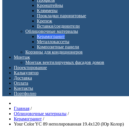
Профиля
Кронштейны
Кляммеры
Прокладки паронитовые
Крепеж
Вставки/соединители
Облицовочные материалы
Керамогранит
Металлокассеты
Композитные панели
Корзины для кондиционеров
Монтаж
Монтаж вентилируемых фасадов домов
Проектирование
Калькулятор
Доставка
Оплата
Контакты
Портфолио
Главная
/
Облицовочные материалы
/
Керамогранит
/
Your Color YC 89 неполированная 19.4х120 (Юр Колор)