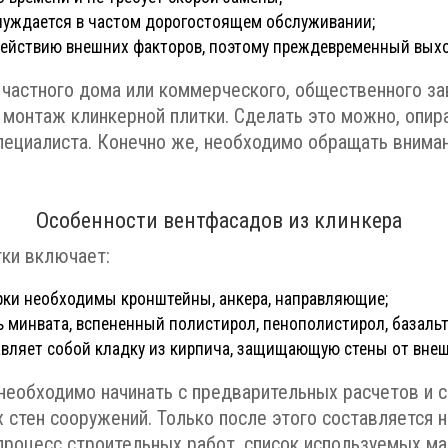
 нуждается в частом дорогостоящем обслуживании;
действию внешних факторов, поэтому преждевременный выхо
у частного дома или коммерческого, общественного з
 монтаж клинкерной плитки. Сделать это можно, опир
ециалиста. Конечно же, необходимо обращать внима
.
Особенности вентфасадов из клинкера
тки включает:
орки необходимы кронштейны, анкера, направляющие;
ь минвата, вспененный полистирол, пенополистирол, базальт
авляет собой кладку из кирпича, защищающую стены от вне
еобходимо начинать с предварительных расчетов и с
 стен сооружений. Только после этого составляется 
процесс строительных работ, список используемых ма