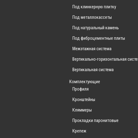
Прокладки паронитовые
Под клинкерную плитку
Крепеж
Под металлокассеты
Вставки/соединители
Под натуральный камень
Облицовочные материалы
Под фиброцементные плиты
Керамогранит
Межэтажная система
Металлокассеты
Вертикально-горизонтальная сист
Композитные панели
Вертикальная система
Корзины для кондиционеров
Комплектующие
Профиля
Кронштейны
Кляммеры
Прокладки паронитовые
Крепеж